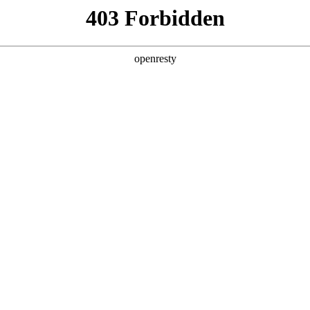
牌天地
预约品鉴
验，感受z6mg人生就是博汽车的驾乘动力，我们将根据
，以便更好为您提供试驾服务，信息提交成功后，服务中心
动与您联系！
1.选择您要驾驶的车型
全新一代 瑞虎9
瑞虎9X