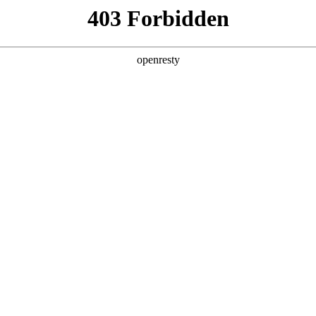
牌天地
全新一代 瑞虎9
瑞虎9X