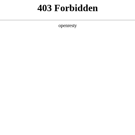
牌天地
预约品鉴
验，感受z6mg人生就是博汽车的驾乘动力，我们将根据
，以便更好为您提供试驾服务，信息提交成功后，服务中心
动与您联系！
1.选择您要驾驶的车型
全新一代 瑞虎9
瑞虎9X